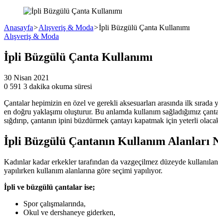
Anasayfa
>
Alışveriş & Moda
>
İpli Büzgülü Çanta Kullanımı
Alışveriş & Moda
İpli Büzgülü Çanta Kullanımı
30 Nisan 2021
0
591
3 dakika okuma süresi
Çantalar hepimizin en özel ve gerekli aksesuarları arasında ilk sırada 
en doğru yaklaşımı oluşturur. Bu anlamda kullanım sağladığımız çantal
sığdırıp, çantanın ipini büzdürmek çantayı kapatmak için yeterli olacak
İpli Büzgülü Çantanın Kullanım Alanları 
Kadınlar kadar erkekler tarafından da vazgeçilmez düzeyde kullanıla
yapılırken kullanım alanlarına göre seçimi yapılıyor.
İpli ve büzgülü çantalar ise;
Spor çalışmalarında,
Okul ve dershaneye giderken,