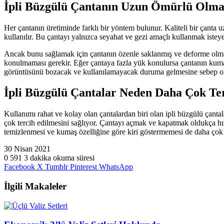
İpli Büzgülü Çantanın Uzun Ömürlü Olması
Her çantanın üretiminde farklı bir yöntem bulunur. Kaliteli bir çanta 
kullanılır. Bu çantayı yalnızca seyahat ve gezi amaçlı kullanmak isteyenl
Ancak bunu sağlamak için çantanın özenle saklanmış ve deforme olmamış 
konulmaması gerekir. Eğer çantaya fazla yük konulursa çantanın kuma
görüntüsünü bozacak ve kullanılamayacak duruma gelmesine sebep ol
İpli Büzgülü Çantalar Neden Daha Çok Ter
Kullanımı rahat ve kolay olan çantalardan biri olan ipli büzgülü çanta
çok tercih edilmesini sağlıyor. Çantayı açmak ve kapatmak oldukça hız
temizlenmesi ve kumaş özelliğine göre kiri göstermemesi de daha çok 
30 Nisan 2021
0
591
3 dakika okuma süresi
Facebook
X
Tumblr
Pinterest
WhatsApp
İlgili Makaleler