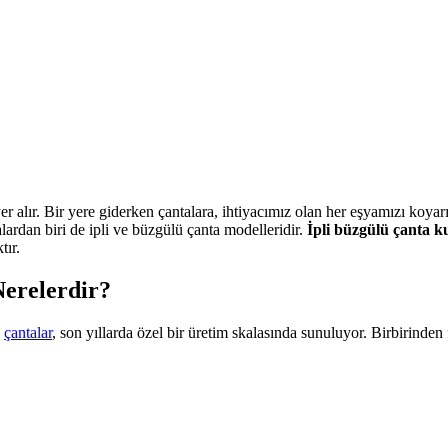
yer alır. Bir yere giderken çantalara, ihtiyacımız olan her eşyamızı koya
ardan biri de ipli ve büzgülü çanta modelleridir.
İpli büzgülü çanta k
tır.
Nerelerdir?
n
çantalar
, son yıllarda özel bir üretim skalasında sunuluyor. Birbirinde