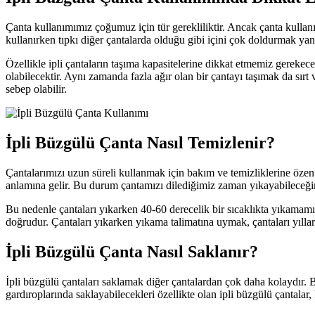
Çanta kullanımımız çoğumuz için tür gerekliliktir. Ancak çanta kulla
kullanırken tıpkı diğer çantalarda olduğu gibi içini çok doldurmak yanlı
Özellikle ipli çantaların taşıma kapasitelerine dikkat etmemiz gerekec
olabilecektir. Aynı zamanda fazla ağır olan bir çantayı taşımak da sırt 
sebep olabilir.
İpli Büzgülü Çanta Nasıl Temizlenir?
Çantalarımızı uzun süreli kullanmak için bakım ve temizliklerine özen
anlamına gelir. Bu durum çantamızı dilediğimiz zaman yıkayabileceğimi
Bu nedenle çantaları yıkarken 40-60 derecelik bir sıcaklıkta yıkamamız
doğrudur. Çantaları yıkarken yıkama talimatına uymak, çantaları yıll
İpli Büzgülü Çanta Nasıl Saklanır?
İpli büzgülü çantaları saklamak diğer çantalardan çok daha kolaydır.
gardıroplarında saklayabilecekleri özellikte olan ipli büzgülü çantalar,