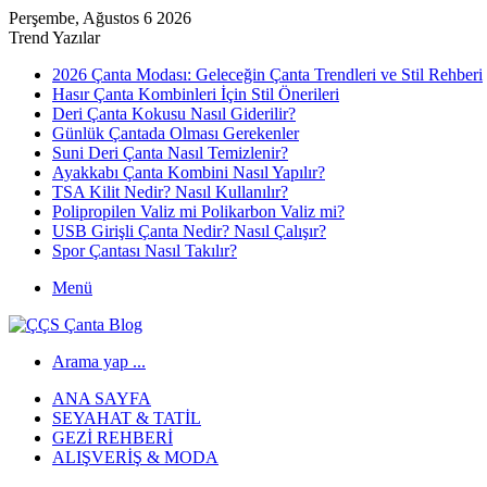
Perşembe, Ağustos 6 2026
Trend Yazılar
2026 Çanta Modası: Geleceğin Çanta Trendleri ve Stil Rehberi
Hasır Çanta Kombinleri İçin Stil Önerileri
Deri Çanta Kokusu Nasıl Giderilir?
Günlük Çantada Olması Gerekenler
Suni Deri Çanta Nasıl Temizlenir?
Ayakkabı Çanta Kombini Nasıl Yapılır?
TSA Kilit Nedir? Nasıl Kullanılır?
Polipropilen Valiz mi Polikarbon Valiz mi?
USB Girişli Çanta Nedir? Nasıl Çalışır?
Spor Çantası Nasıl Takılır?
Menü
Arama yap ...
ANA SAYFA
SEYAHAT & TATIL
GEZI REHBERI
ALIŞVERIŞ & MODA