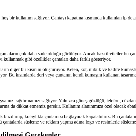
hoş bir kullanım sağlıyor. Çantayı kapatma kısmında kullanılan ip detay
ü çantaların çok daha sade olduğu görülüyor. Ancak bazı üreticiler bu çanta
ı kullanmak gibi özellikler çantaları daha farklı gösteriyor.
ın diğer bir kısmını oluşturuyor. Keten, kot, nubuk ve kadife kumaştan
turuyor. Bu kısımlarda deri veya çantanın kendi kumaşını kullanan tasarım
şyamızı sığdırmamızı sağlıyor. Yalnızca güneş gözlüğü, telefon, cüzdan 
ebatlarına da dikkat etmemiz gerekir. Kullanım alanınımıza özel olacak eba
kerek büzdürüp, kolaylıkla çantamızı bağlayarak kapatabiliriz. Bu çanta
 çantalarda süsleme ve reklam yapma adına logo ve resimlerle süsleme 
Edilmesi Gerekenler