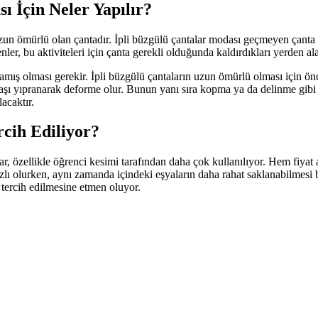
 İçin Neler Yapılır?
uzun ömürlü olan çantadır. İpli büzgülü çantalar modası geçmeyen çanta 
er, bu aktiviteleri için çanta gerekli olduğunda kaldırdıkları yerden alar
olması gerekir. İpli büzgülü çantaların uzun ömürlü olması için öncelik
şı yıpranarak deforme olur. Bunun yanı sıra kopma ya da delinme gibi 
acaktır.
cih Ediliyor?
lar, özellikle öğrenci kesimi tarafından daha çok kullanılıyor. Hem fiy
lı olurken, aynı zamanda içindeki eşyaların daha rahat saklanabilmesi b
tercih edilmesine etmen oluyor.