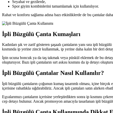
Seyahat ve gezilerde,
Spor giyim kombinlerini tamamlamak için kullanılıyor.
Rahat ve konforu sağlama adına bazı etkinliklerde de bu çantalar daha 
İpli Büzgülü Çanta Kumaşları
Kadınları şık ve zarif gösteren şaşaalı çantaların yanı sıra ipli büzgül
kısmında ip yerine zincir kullanmak, ip yerine daha kalın bir deri detay
İpin ucuna boncuk ya da taş takmak veya püskül eklemek de bu detaylar
oluşturuyor. Bazı ipli çantaların sırt askısı kısmını da ip detayı oluş
İpli Büzgülü Çantalar Nasıl Kullanılır?
İpli büzgülü çantaların çoğunun kumaş tasarımlı olması, içine birçok e
içerisine rahatlıkla sığdırabiliriz. Ancak ipli çantaları satın alırken 
Eşyalarımızı çantaların içerisine yerleştirdikten sonra ip kısmını çe
cep detayı bulunur. Ancak promosyon amacıyla tasarlanan ipli büzgülü
İpli Büzgülü Çanta Kullanımında Dikkat 