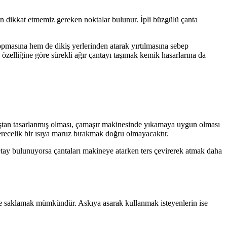
n dikkat etmemiz gereken noktalar bulunur. İpli büzgülü çanta
kopmasına hem de dikiş yerlerinden atarak yırtılmasına sebep
ı özelliğine göre sürekli ağır çantayı taşımak kemik hasarlarına da
umaştan tasarlanmış olması, çamaşır makinesinde yıkamaya uygun olması
erecelik bir ısıya maruz bırakmak doğru olmayacaktır.
detay bulunuyorsa çantaları makineye atarken ters çevirerek atmak daha
e de saklamak mümkündür. Askıya asarak kullanmak isteyenlerin ise