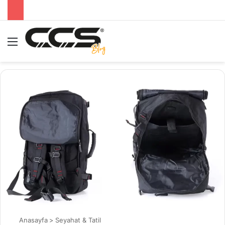
Menü
A
Anasayfa
>
Seyahat & Tatil