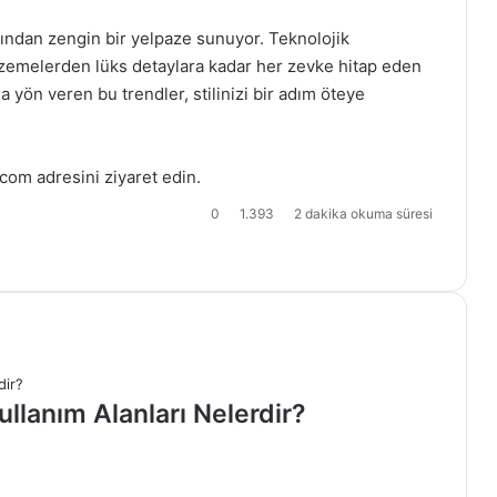
ısından zengin bir yelpaze sunuyor. Teknolojik
alzemelerden lüks detaylara kadar her zevke hitap eden
ön veren bu trendler, stilinizi bir adım öteye
.com
adresini ziyaret edin.
0
1.393
2 dakika okuma süresi
llanım Alanları Nelerdir?