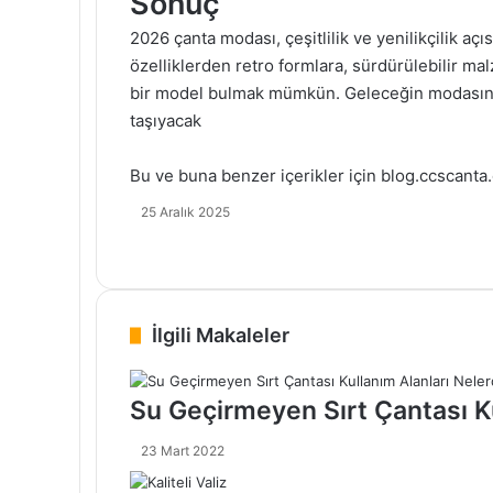
Sonuç
2026 çanta modası, çeşitlilik ve yenilikçilik aç
özelliklerden retro formlara, sürdürülebilir m
bir model bulmak mümkün. Geleceğin modasına y
taşıyacak
Bu ve buna benzer içerikler için
blog.ccscanta
25 Aralık 2025
F
X
T
P
W
a
u
i
h
c
m
n
a
e
b
t
t
İlgili Makaleler
b
l
e
s
o
r
r
A
o
e
p
Su Geçirmeyen Sırt Çantası Ku
k
s
p
t
23 Mart 2022