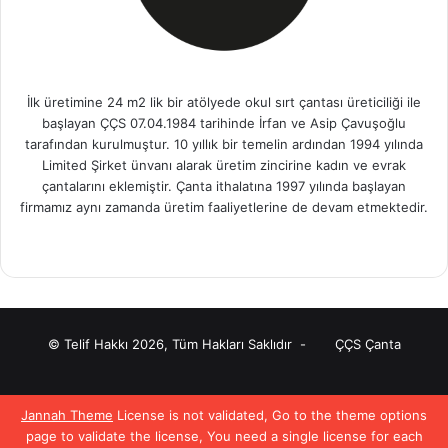
İlk üretimine 24 m2 lik bir atölyede okul sırt çantası üreticiliği ile
başlayan ÇÇS 07.04.1984 tarihinde İrfan ve Asip Çavuşoğlu
tarafından kurulmuştur. 10 yıllık bir temelin ardından 1994 yılında
Limited Şirket ünvanı alarak üretim zincirine kadın ve evrak
çantalarını eklemiştir. Çanta ithalatına 1997 yılında başlayan
firmamız aynı zamanda üretim faaliyetlerine de devam etmektedir.
Fa
X
Pin
Yo
Ins
ce
ter
uT
tag
bo
est
ub
ra
ok
e
m
© Telif Hakkı 2026, Tüm Hakları Saklıdır -
ÇÇS Çanta
Facebook
X
Pinterest
YouTube
Instagram
Jannah Theme
License is not validated, Go to the theme options
page to validate the license, You need a single license for each