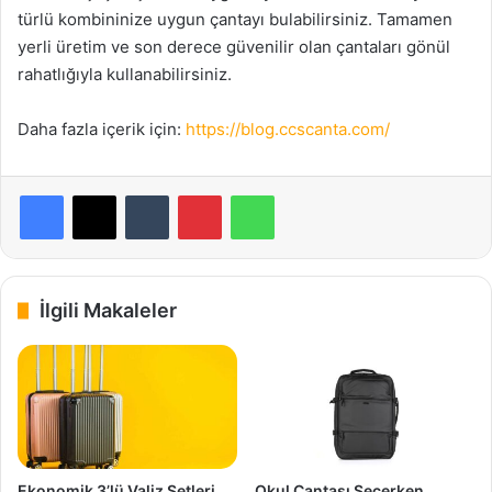
türlü kombininize uygun çantayı bulabilirsiniz. Tamamen
yerli üretim ve son derece güvenilir olan çantaları gönül
rahatlığıyla kullanabilirsiniz.
Daha fazla içerik için:
https://blog.ccscanta.com/
Facebook
X
Tumblr
Pinterest
WhatsApp
İlgili Makaleler
Ekonomik 3’lü Valiz Setleri
Okul Çantası Seçerken