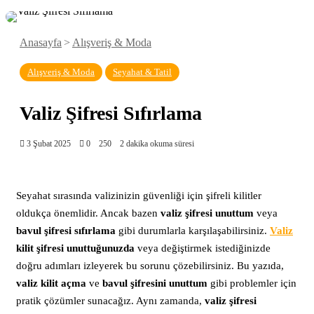
Anasayfa
>
Alışveriş & Moda
Alışveriş & Moda
Seyahat & Tatil
Valiz Şifresi Sıfırlama
3 Şubat 2025
0
250
2 dakika okuma süresi
Seyahat sırasında valizinizin güvenliği için şifreli kilitler
oldukça önemlidir. Ancak bazen
valiz şifresi unuttum
veya
bavul şifresi sıfırlama
gibi durumlarla karşılaşabilirsiniz.
Valiz
kilit şifresi unuttuğunuzda
veya değiştirmek istediğinizde
doğru adımları izleyerek bu sorunu çözebilirsiniz. Bu yazıda,
valiz kilit açma
ve
bavul şifresini unuttum
gibi problemler için
pratik çözümler sunacağız. Aynı zamanda,
valiz şifresi