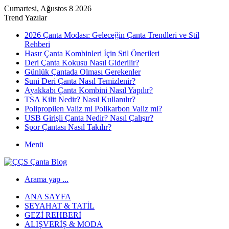
Cumartesi, Ağustos 8 2026
Trend Yazılar
2026 Çanta Modası: Geleceğin Çanta Trendleri ve Stil
Rehberi
Hasır Çanta Kombinleri İçin Stil Önerileri
Deri Çanta Kokusu Nasıl Giderilir?
Günlük Çantada Olması Gerekenler
Suni Deri Çanta Nasıl Temizlenir?
Ayakkabı Çanta Kombini Nasıl Yapılır?
TSA Kilit Nedir? Nasıl Kullanılır?
Polipropilen Valiz mi Polikarbon Valiz mi?
USB Girişli Çanta Nedir? Nasıl Çalışır?
Spor Çantası Nasıl Takılır?
Menü
Arama yap ...
ANA SAYFA
SEYAHAT & TATIL
GEZI REHBERI
ALIŞVERIŞ & MODA