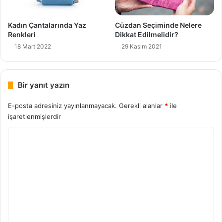
Kadın Çantalarında Yaz
Cüzdan Seçiminde Nelere
Renkleri
Dikkat Edilmelidir?
18 Mart 2022
29 Kasım 2021
Bir yanıt yazın
E-posta adresiniz yayınlanmayacak.
Gerekli alanlar
*
ile
işaretlenmişlerdir
Y
o
r
u
m
*