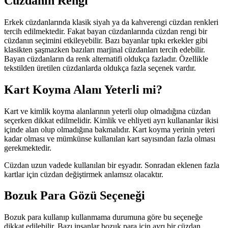
Cüzdanın Rengi
Erkek cüzdanlarında klasik siyah ya da kahverengi cüzdan renkleri
tercih edilmektedir. Fakat bayan cüzdanlarında cüzdan rengi bir
cüzdanın seçimini etkileyebilir. Bazı bayanlar tıpkı erkekler gibi
klasikten şaşmazken bazıları marjinal cüzdanları tercih edebilir.
Bayan cüzdanların da renk alternatifi oldukça fazladır. Özellikle
tekstilden üretilen cüzdanlarda oldukça fazla seçenek vardır.
Kart Koyma Alanı Yeterli mi?
Kart ve kimlik koyma alanlarının yeterli olup olmadığına cüzdan
seçerken dikkat edilmelidir. Kimlik ve ehliyeti ayrı kullananlar ikisi
içinde alan olup olmadığına bakmalıdır. Kart koyma yerinin yeteri
kadar olması ve mümkünse kullanılan kart sayısından fazla olması
gerekmektedir.
Cüzdan uzun vadede kullanılan bir eşyadır. Sonradan eklenen fazla
kartlar için cüzdan değiştirmek anlamsız olacaktır.
Bozuk Para Gözü Seçeneği
Bozuk para kullanıp kullanmama durumuna göre bu seçeneğe
dikkat edilebilir. Bazı insanlar bozuk para için ayrı bir cüzdan