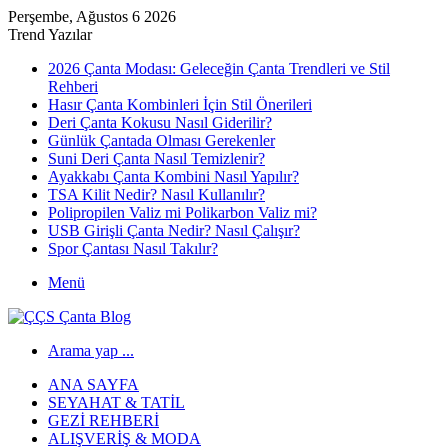
Perşembe, Ağustos 6 2026
Trend Yazılar
2026 Çanta Modası: Geleceğin Çanta Trendleri ve Stil
Rehberi
Hasır Çanta Kombinleri İçin Stil Önerileri
Deri Çanta Kokusu Nasıl Giderilir?
Günlük Çantada Olması Gerekenler
Suni Deri Çanta Nasıl Temizlenir?
Ayakkabı Çanta Kombini Nasıl Yapılır?
TSA Kilit Nedir? Nasıl Kullanılır?
Polipropilen Valiz mi Polikarbon Valiz mi?
USB Girişli Çanta Nedir? Nasıl Çalışır?
Spor Çantası Nasıl Takılır?
Menü
Arama yap ...
ANA SAYFA
SEYAHAT & TATIL
GEZI REHBERI
ALIŞVERIŞ & MODA