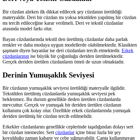
Bir cüzdan alırken ilk dikkat edilecek şey cüzdanın üretildiği
materyaldir. Deri bir cüzdan mı yoksa tekstilden yapılmış bir cüzdan
mı tercih edileceğine karar verilmeli. Deri ve tekstil cüzdanlar
arasında model farkı olur.
Bayan cüzdanlarında tekstil den üretilmiş cüzdanlar daha parlak
renkler ve daha modaya uygun modellerde olabilmektedir. Klasikten
şaşmam diyen bayanlar ise deri cüzdanları tercih etmektedir.
Erkek
cüzdanlarının
ise büyük bir çoğunluğu deriden üretilmektedir.
Gerçek deriden üretilen cüzdanların ömrü de uzun olmaktadır.
Derinin Yumuşaklık Seviyesi
Bir cüzdanın yumuşaklık seviyesi üretildiği materyalle ilgilidir.
Tekstilden üretilmiş cüzdanlarda yumuşaklık seviyesi pek
beklenmez. Bu durum genellikle deden üretilen cüzdanlarda
mevcuttur. Gerçek ve yumuşak bir deriden üretilen cüzdanın
kullanımı çok kolay olur. Özellikle erkek cüzdanlarında yumuşak
deriden üretilmiş bir cüzdan tercih edilmelidir.
Erkekler cüzdanlarını genellikle ceplerinde taşıdığından dolayı sert
bir cüzdan istemezler. Sert
cüzdanlar
içine biraz fazla bir şey
koyulduğu zaman kabarır ve cebe sığmayabilir. Çanta kullanmayan