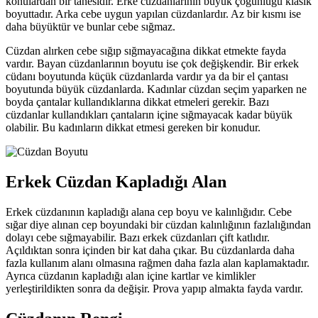
konulardan bir tanesidir. Erke cüzdanlarının büyük çoğunluğu klasik
boyuttadır. Arka cebe uygun yapılan cüzdanlardır. Az bir kısmı ise
daha büyüktür ve bunlar cebe sığmaz.
Cüzdan alırken cebe sığıp sığmayacağına dikkat etmekte fayda
vardır. Bayan cüzdanlarının boyutu ise çok değişkendir. Bir erkek
cüdanı boyutunda küçük cüzdanlarda vardır ya da bir el çantası
boyutunda büyük cüzdanlarda. Kadınlar cüzdan seçim yaparken ne
boyda çantalar kullandıklarına dikkat etmeleri gerekir. Bazı
cüzdanlar kullandıkları çantaların içine sığmayacak kadar büyük
olabilir. Bu kadınların dikkat etmesi gereken bir konudur.
Erkek Cüzdan Kapladığı Alan
Erkek cüzdanının kapladığı alana cep boyu ve kalınlığıdır. Cebe
sığar diye alınan cep boyundaki bir cüzdan kalınlığının fazlalığından
dolayı cebe sığmayabilir. Bazı erkek cüzdanları çift katlıdır.
Açıldıktan sonra içinden bir kat daha çıkar. Bu cüzdanlarda daha
fazla kullanım alanı olmasına rağmen daha fazla alan kaplamaktadır.
Ayrıca cüzdanın kapladığı alan içine kartlar ve kimlikler
yerleştirildikten sonra da değişir. Prova yapıp almakta fayda vardır.