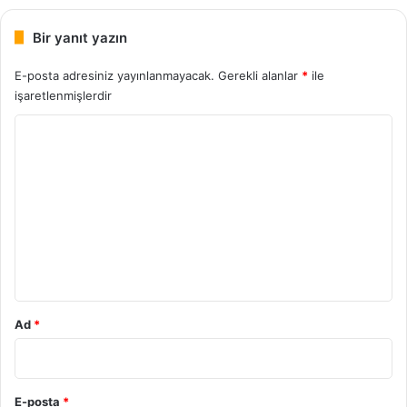
Bir yanıt yazın
E-posta adresiniz yayınlanmayacak.
Gerekli alanlar
*
ile
işaretlenmişlerdir
Y
o
r
u
m
*
Ad
*
E-posta
*