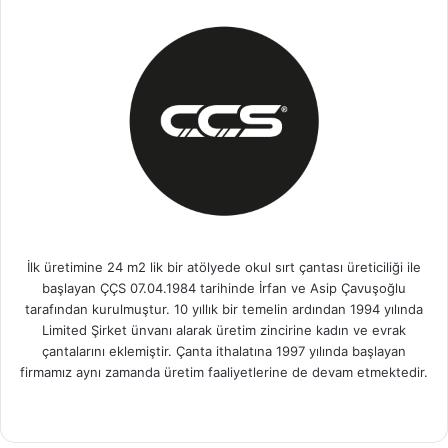
İlk üretimine 24 m2 lik bir atölyede okul sırt çantası üreticiliği ile
başlayan ÇÇS 07.04.1984 tarihinde İrfan ve Asip Çavuşoğlu
tarafından kurulmuştur. 10 yıllık bir temelin ardından 1994 yılında
Limited Şirket ünvanı alarak üretim zincirine kadın ve evrak
çantalarını eklemiştir. Çanta ithalatına 1997 yılında başlayan
firmamız aynı zamanda üretim faaliyetlerine de devam etmektedir.
Fa
X
Pin
Yo
Ins
ce
ter
uT
tag