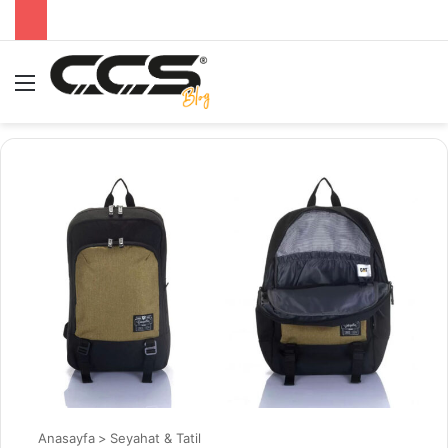
Menü
A
Anasayfa
>
Seyahat & Tatil