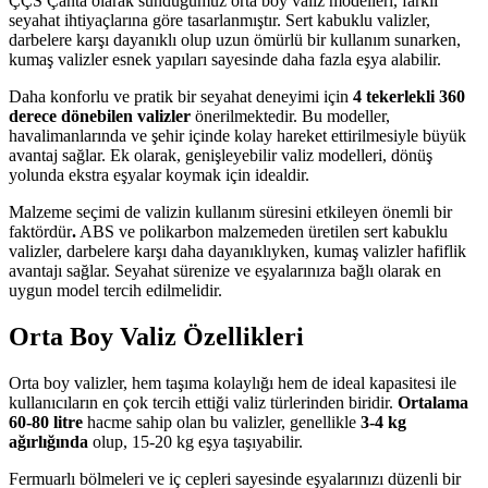
ÇÇS Çanta olarak sunduğumuz orta boy valiz modelleri, farklı
seyahat ihtiyaçlarına göre tasarlanmıştır. Sert kabuklu valizler,
darbelere karşı dayanıklı olup uzun ömürlü bir kullanım sunarken,
kumaş valizler esnek yapıları sayesinde daha fazla eşya alabilir.
Daha konforlu ve pratik bir seyahat deneyimi için
4 tekerlekli 360
derece dönebilen valizler
önerilmektedir. Bu modeller,
havalimanlarında ve şehir içinde kolay hareket ettirilmesiyle büyük
avantaj sağlar. Ek olarak, genişleyebilir valiz modelleri, dönüş
yolunda ekstra eşyalar koymak için idealdir.
Malzeme seçimi de valizin kullanım süresini etkileyen önemli bir
faktördür
.
ABS ve polikarbon malzemeden üretilen sert kabuklu
valizler, darbelere karşı daha dayanıklıyken, kumaş valizler hafiflik
avantajı sağlar. Seyahat sürenize ve eşyalarınıza bağlı olarak en
uygun model tercih edilmelidir.
Orta Boy Valiz Özellikleri
Orta boy valizler, hem taşıma kolaylığı hem de ideal kapasitesi ile
kullanıcıların en çok tercih ettiği valiz türlerinden biridir.
Ortalama
60-80 litre
hacme sahip olan bu valizler, genellikle
3-4 kg
ağırlığında
olup, 15-20 kg eşya taşıyabilir.
Fermuarlı bölmeleri ve iç cepleri sayesinde eşyalarınızı düzenli bir