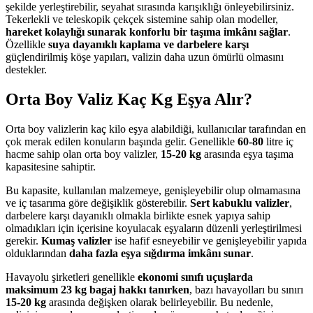
şekilde yerleştirebilir, seyahat sırasında karışıklığı önleyebilirsiniz.
Tekerlekli ve teleskopik çekçek sistemine sahip olan modeller,
hareket kolaylığı sunarak konforlu bir taşıma imkânı sağlar
.
Özellikle
suya dayanıklı kaplama ve darbelere karşı
güçlendirilmiş köşe yapıları, valizin daha uzun ömürlü olmasını
destekler.
Orta Boy Valiz Kaç Kg Eşya Alır?
Orta boy valizlerin kaç kilo eşya alabildiği, kullanıcılar tarafından en
çok merak edilen konuların başında gelir. Genellikle
60-80
litre iç
hacme sahip olan orta boy valizler,
15-20 kg
arasında eşya taşıma
kapasitesine sahiptir.
Bu kapasite, kullanılan malzemeye, genişleyebilir olup olmamasına
ve iç tasarıma göre değişiklik gösterebilir.
Sert kabuklu valizler
,
darbelere karşı dayanıklı olmakla birlikte esnek yapıya sahip
olmadıkları için içerisine koyulacak eşyaların düzenli yerleştirilmesi
gerekir.
Kumaş valizler
ise hafif esneyebilir ve genişleyebilir yapıda
olduklarından
daha fazla eşya sığdırma imkânı sunar
.
Havayolu şirketleri genellikle
ekonomi sınıfı uçuşlarda
maksimum 23 kg bagaj hakkı tanırken
, bazı havayolları bu sınırı
15-20 kg
arasında değişken olarak belirleyebilir. Bu nedenle,