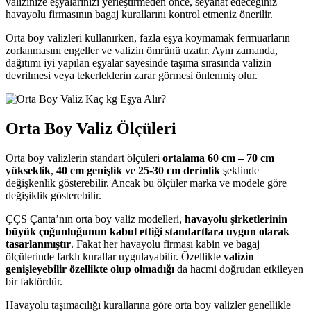
valizinize eşyalarınızı yerleştirmeden önce, seyahat edeceğiniz
havayolu firmasının bagaj kurallarını kontrol etmeniz önerilir.
Orta boy valizleri kullanırken, fazla eşya koymamak fermuarların
zorlanmasını engeller ve valizin ömrünü uzatır. Aynı zamanda,
dağıtımı iyi yapılan eşyalar sayesinde taşıma sırasında valizin
devrilmesi veya tekerleklerin zarar görmesi önlenmiş olur.
Orta Boy Valiz Ölçüleri
Orta boy valizlerin standart ölçüleri
ortalama 60 cm – 70 cm
yükseklik
,
40 cm genişlik
ve
25-30 cm derinlik
şeklinde
değişkenlik gösterebilir. Ancak bu ölçüler marka ve modele göre
değişiklik gösterebilir.
ÇÇS Çanta’nın orta boy valiz modelleri,
havayolu şirketlerinin
büyük çoğunluğunun kabul ettiği standartlara uygun olarak
tasarlanmıştır
. Fakat her havayolu firması kabin ve bagaj
ölçülerinde farklı kurallar uygulayabilir. Özellikle
valizin
genişleyebilir özellikte olup olmadığı
da hacmi doğrudan etkileyen
bir faktördür.
Havayolu taşımacılığı kurallarına göre orta boy valizler genellikle