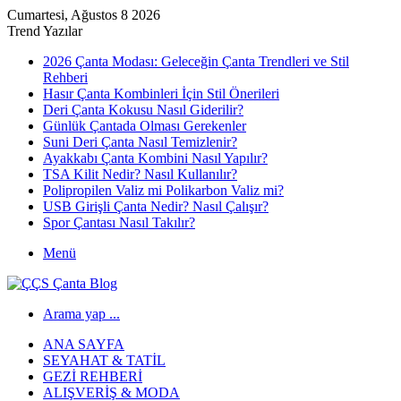
Cumartesi, Ağustos 8 2026
Trend Yazılar
2026 Çanta Modası: Geleceğin Çanta Trendleri ve Stil
Rehberi
Hasır Çanta Kombinleri İçin Stil Önerileri
Deri Çanta Kokusu Nasıl Giderilir?
Günlük Çantada Olması Gerekenler
Suni Deri Çanta Nasıl Temizlenir?
Ayakkabı Çanta Kombini Nasıl Yapılır?
TSA Kilit Nedir? Nasıl Kullanılır?
Polipropilen Valiz mi Polikarbon Valiz mi?
USB Girişli Çanta Nedir? Nasıl Çalışır?
Spor Çantası Nasıl Takılır?
Menü
Arama yap ...
ANA SAYFA
SEYAHAT & TATIL
GEZI REHBERI
ALIŞVERIŞ & MODA