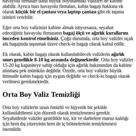
havayolu firmaları daha büyük boyutlardaki valizleri de kabine
alabilir. Ayrıca bazı havayolu firmaları, kabin bagajı hakkına ek
olarak
küçük bir el çantası veya laptop çantası
gibi ek taşıma
izinleri verebilir.
Eğer orta boy valizinizi kabine almak istiyorsanız, seyahat
edeceğiniz havayolu firmasının
bagaj ölçü ve ağırlık kurallarını
önceden kontrol etmelisiniz
. Çoğu durumda, orta boy valizler uçak
altı bagajında taşınmak üzere check-in bagajı olarak kabul edilir.
Ek olarak, kabin bagajı olarak kullanılabilecek valizlerin
ağırlık
sınırı genellikle 8-10 kg arasında değişmektedir
. Orta boy valizler
15-20 kg kapasiteye sahip olduğu için ağırlık bakımından da kabine
alınması pek mümkün değildir. Özetle, orta boy valizler büyük
ihtimalle kabin bagajı için uygun değildir ve check-in bagajı olarak
verilmesi gerekmektedir.
Orta Boy Valiz Temizliği
Orta boy valizlerin uzun ömürlü ve hijyenik bir şekilde
kullanılabilmesi için düzenli olarak temizlenmesi gerekir.
Seyahatlerde valizler genellikle toz, kir ve darbelere maruz kaldığı
için hem dış yüzeyinin hem de iç bölmelerinin temizlenmesi
önemlidir.