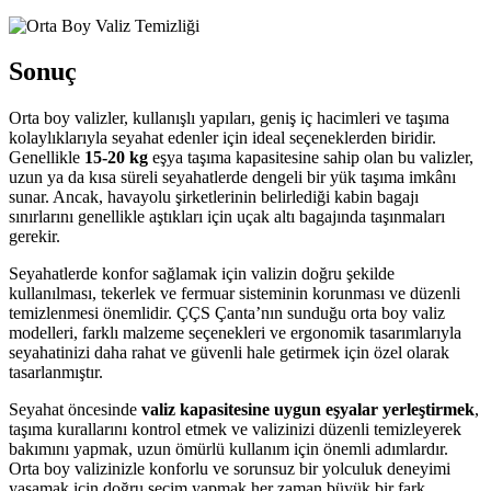
Sonuç
Orta boy valizler, kullanışlı yapıları, geniş iç hacimleri ve taşıma
kolaylıklarıyla seyahat edenler için ideal seçeneklerden biridir.
Genellikle
15-20 kg
eşya taşıma kapasitesine sahip olan bu valizler,
uzun ya da kısa süreli seyahatlerde dengeli bir yük taşıma imkânı
sunar. Ancak, havayolu şirketlerinin belirlediği kabin bagajı
sınırlarını genellikle aştıkları için uçak altı bagajında taşınmaları
gerekir.
Seyahatlerde konfor sağlamak için valizin doğru şekilde
kullanılması, tekerlek ve fermuar sisteminin korunması ve düzenli
temizlenmesi önemlidir. ÇÇS Çanta’nın sunduğu orta boy valiz
modelleri, farklı malzeme seçenekleri ve ergonomik tasarımlarıyla
seyahatinizi daha rahat ve güvenli hale getirmek için özel olarak
tasarlanmıştır.
Seyahat öncesinde
valiz kapasitesine uygun eşyalar yerleştirmek
,
taşıma kurallarını kontrol etmek ve valizinizi düzenli temizleyerek
bakımını yapmak, uzun ömürlü kullanım için önemli adımlardır.
Orta boy valizinizle konforlu ve sorunsuz bir yolculuk deneyimi
yaşamak için doğru seçim yapmak her zaman büyük bir fark