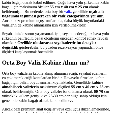
kabin bagajı olarak kabul edilmez. Çoğu hava yolu şirketinde kabin
bagajı için maksimum ölçüler
55 cm x 40 cm x 25 cm
olarak
belirlenmiştir. Bu nedenle, orta boy bir
valiz
genellikle
uçak altı
bagajında taşınması gereken bir valiz kategorisinde yer alır
.
Ancak bazı premium uçuş sınıflarında, daha büyük boyutlardaki
valizlerin de kabine alınmasına izin verilebilmektedir.
Seyahatinizde sorun yaşamamak için, seyahat edeceğiniz hava yolu
şirketinin belirlediği bagaj ölçülerini önceden kontrol etmek faydalı
olacaktır.
Özellikle uluslararası seyahatlerde bu detaylar
değişiklik gösterebilir
, bu yüzden rezervasyon yapmadan önce
ölçüleri karşılaştırmak önemlidir.
Orta Boy Valiz Kabine Alınır mı?
Orta boy valizlerin kabine alınıp alınamayacağı, seyahat edenlerin
en çok merak ettiği konulardan biridir. Havayolu firmaları, kabin
bagajı için belirli boyut sınırları koymaktadır. Genellikle
kabine
alınabilecek valizlerin
maksimum ölçüleri
55 cm x 40 cm x 25 cm
olarak belirlenmiştir. Orta boy valizler ise ortalama olarak
60-70
cm
yükseklik, 40 cm genişlik ve 25-30 cm derinliğe sahip olduğu için
genellikle kabin bagajı olarak kabul edilmez.
Ancak bazı premium sınıf uçuşlar veya özel uçuş düzenlemelerinde,