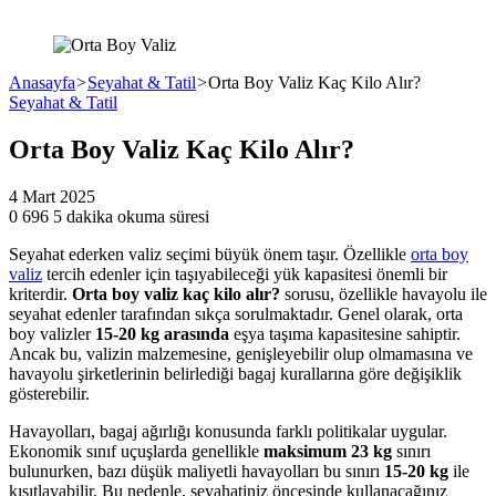
Anasayfa
>
Seyahat & Tatil
>
Orta Boy Valiz Kaç Kilo Alır?
Seyahat & Tatil
Orta Boy Valiz Kaç Kilo Alır?
4 Mart 2025
0
696
5 dakika okuma süresi
Seyahat ederken valiz seçimi büyük önem taşır. Özellikle
orta boy
valiz
tercih edenler için taşıyabileceği yük kapasitesi önemli bir
kriterdir.
Orta boy valiz kaç kilo alır?
sorusu, özellikle havayolu ile
seyahat edenler tarafından sıkça sorulmaktadır. Genel olarak, orta
boy valizler
15-20 kg arasında
eşya taşıma kapasitesine sahiptir.
Ancak bu, valizin malzemesine, genişleyebilir olup olmamasına ve
havayolu şirketlerinin belirlediği bagaj kurallarına göre değişiklik
gösterebilir.
Havayolları, bagaj ağırlığı konusunda farklı politikalar uygular.
Ekonomik sınıf uçuşlarda genellikle
maksimum 23 kg
sınırı
bulunurken, bazı düşük maliyetli havayolları bu sınırı
15-20 kg
ile
kısıtlayabilir. Bu nedenle, seyahatiniz öncesinde kullanacağınız