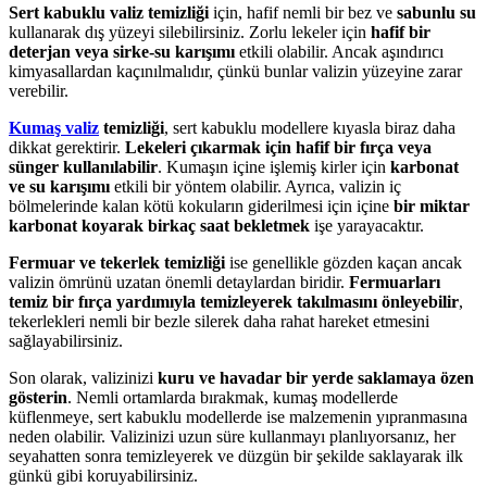
Sert kabuklu valiz temizliği
için, hafif nemli bir bez ve
sabunlu su
kullanarak dış yüzeyi silebilirsiniz. Zorlu lekeler için
hafif bir
deterjan veya sirke-su karışımı
etkili olabilir. Ancak aşındırıcı
kimyasallardan kaçınılmalıdır, çünkü bunlar valizin yüzeyine zarar
verebilir.
Kumaş valiz
temizliği
, sert kabuklu modellere kıyasla biraz daha
dikkat gerektirir.
Lekeleri çıkarmak için hafif bir fırça veya
sünger kullanılabilir
. Kumaşın içine işlemiş kirler için
karbonat
ve su karışımı
etkili bir yöntem olabilir. Ayrıca, valizin iç
bölmelerinde kalan kötü kokuların giderilmesi için içine
bir miktar
karbonat koyarak birkaç saat bekletmek
işe yarayacaktır.
Fermuar ve tekerlek temizliği
ise genellikle gözden kaçan ancak
valizin ömrünü uzatan önemli detaylardan biridir.
Fermuarları
temiz bir fırça yardımıyla temizleyerek takılmasını önleyebilir
,
tekerlekleri nemli bir bezle silerek daha rahat hareket etmesini
sağlayabilirsiniz.
Son olarak, valizinizi
kuru ve havadar bir yerde saklamaya özen
gösterin
. Nemli ortamlarda bırakmak, kumaş modellerde
küflenmeye, sert kabuklu modellerde ise malzemenin yıpranmasına
neden olabilir. Valizinizi uzun süre kullanmayı planlıyorsanız, her
seyahatten sonra temizleyerek ve düzgün bir şekilde saklayarak ilk
günkü gibi koruyabilirsiniz.