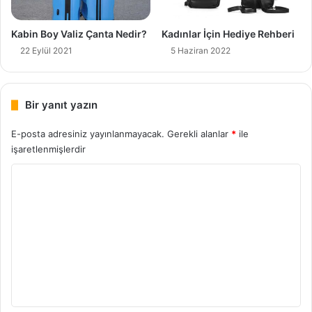
Kabin Boy Valiz Çanta Nedir?
Kadınlar İçin Hediye Rehberi
22 Eylül 2021
5 Haziran 2022
Bir yanıt yazın
E-posta adresiniz yayınlanmayacak.
Gerekli alanlar
*
ile
işaretlenmişlerdir
Y
o
r
u
m
*