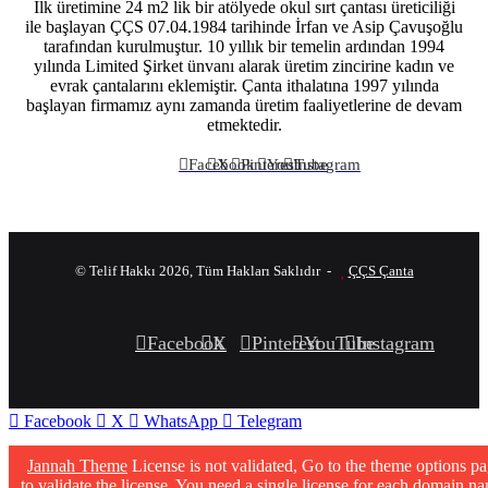
İlk üretimine 24 m2 lik bir atölyede okul sırt çantası üreticiliği
ile başlayan ÇÇS 07.04.1984 tarihinde İrfan ve Asip Çavuşoğlu
tarafından kurulmuştur. 10 yıllık bir temelin ardından 1994
yılında Limited Şirket ünvanı alarak üretim zincirine kadın ve
evrak çantalarını eklemiştir. Çanta ithalatına 1997 yılında
başlayan firmamız aynı zamanda üretim faaliyetlerine de devam
etmektedir.
Facebook
X
Pinterest
YouTube
Instagram
© Telif Hakkı 2026, Tüm Hakları Saklıdır -
ÇÇS Çanta
Facebook
X
Pinterest
YouTube
Instagram
Facebook
X
WhatsApp
Telegram
Jannah Theme
License is not validated, Go to the theme options p
to validate the license, You need a single license for each domain n