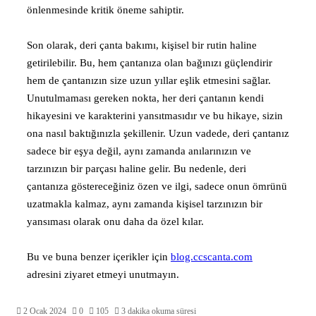
önlenmesinde kritik öneme sahiptir.
Son olarak, deri çanta bakımı, kişisel bir rutin haline
getirilebilir. Bu, hem çantanıza olan bağınızı güçlendirir
hem de çantanızın size uzun yıllar eşlik etmesini sağlar.
Unutulmaması gereken nokta, her deri çantanın kendi
hikayesini ve karakterini yansıtmasıdır ve bu hikaye, sizin
ona nasıl baktığınızla şekillenir. Uzun vadede, deri çantanız
sadece bir eşya değil, aynı zamanda anılarınızın ve
tarzınızın bir parçası haline gelir. Bu nedenle, deri
çantanıza göstereceğiniz özen ve ilgi, sadece onun ömrünü
uzatmakla kalmaz, aynı zamanda kişisel tarzınızın bir
yansıması olarak onu daha da özel kılar.
Bu ve buna benzer içerikler için
blog.ccscanta.com
adresini ziyaret etmeyi unutmayın.
2 Ocak 2024
0
105
3 dakika okuma süresi