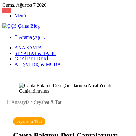
Cuma, Ağustos 7 2026
Menü
Arama yap ...
ANA SAYFA
SEYAHAT & TATIL
GEZI REHBERI
ALIŞVERIŞ & MODA
Anasayfa
>
Seyahat & Tatil
Seyahat & Tatil
Çanta Bakımı: Deri Çantalarınızı