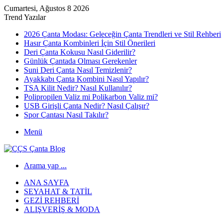
Cumartesi, Ağustos 8 2026
Trend Yazılar
2026 Çanta Modası: Geleceğin Çanta Trendleri ve Stil Rehberi
Hasır Çanta Kombinleri İçin Stil Önerileri
Deri Çanta Kokusu Nasıl Giderilir?
Günlük Çantada Olması Gerekenler
Suni Deri Çanta Nasıl Temizlenir?
Ayakkabı Çanta Kombini Nasıl Yapılır?
TSA Kilit Nedir? Nasıl Kullanılır?
Polipropilen Valiz mi Polikarbon Valiz mi?
USB Girişli Çanta Nedir? Nasıl Çalışır?
Spor Çantası Nasıl Takılır?
Menü
Arama yap ...
ANA SAYFA
SEYAHAT & TATIL
GEZI REHBERI
ALIŞVERIŞ & MODA