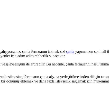
a çalışıyorsanız, çanta fermuarını takmak sizi
çanta
yapımınızın son hali ü
eyenler için adım adım rehberlik sunacaktır.
ik ve işlevselliğini de artırabilir. Bu nedenle, çanta fermuarını nasıl t
ın kesilmesine, fermuarın çanta ağzına yerleştirilmesinden dikişin tam
sel bir dokunuş eklemek ve daha fazla işlevsellik sağlamak için mükemme