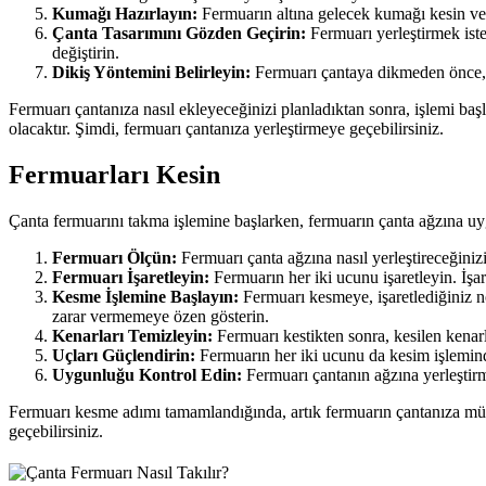
Kumağı Hazırlayın:
Fermuarın altına gelecek kumağı kesin ve k
Çanta Tasarımını Gözden Geçirin:
Fermuarı yerleştirmek iste
değiştirin.
Dikiş Yöntemini Belirleyin:
Fermuarı çantaya dikmeden önce, d
Fermuarı çantanıza nasıl ekleyeceğinizi planladıktan sonra, işlemi ba
olacaktır. Şimdi, fermuarı çantanıza yerleştirmeye geçebilirsiniz.
Fermuarları Kesin
Çanta fermuarını takma işlemine başlarken, fermuarın çanta ağzına uyg
Fermuarı Ölçün:
Fermuarı çanta ağzına nasıl yerleştireceğin
Fermuarı İşaretleyin:
Fermuarın her iki ucunu işaretleyin. İşa
Kesme İşlemine Başlayın:
Fermuarı kesmeye, işaretlediğiniz no
zarar vermemeye özen gösterin.
Kenarları Temizleyin:
Fermuarı kestikten sonra, kesilen kenar
Uçları Güçlendirin:
Fermuarın her iki ucunu da kesim işleminde
Uygunluğu Kontrol Edin:
Fermuarı çantanın ağzına yerleştir
Fermuarı kesme adımı tamamlandığında, artık fermuarın çantanıza müke
geçebilirsiniz.