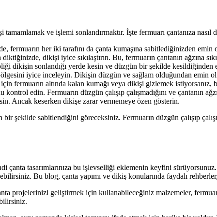
şi tamamlamak ve işlemi sonlandırmaktır. İşte fermuarı çantanıza nasıl dik
de, fermuarın her iki tarafını da çanta kumaşına sabitlediğinizden emin
iktiğinizde, dikişi iyice sıkılaştırın. Bu, fermuarın çantanın ağzına sıkı
pliği dikişin sonlandığı yerde kesin ve düzgün bir şekilde kesildiğinden
bölgesini iyice inceleyin. Dikişin düzgün ve sağlam olduğundan emin olu
 için fermuarın altında kalan kumağı veya dikişi gizlemek istiyorsanız,
kontrol edin. Fermuarın düzgün çalışıp çalışmadığını ve çantanın ağzını
sin. Ancak keserken dikişe zarar vermemeye özen gösterin.
 bir şekilde sabitlendiğini göreceksiniz. Fermuarın düzgün çalışıp çalış
!
di çanta tasarımlarınıza bu işlevselliği eklemenin keyfini sürüyorsunuz. 
bilirsiniz. Bu blog, çanta yapımı ve dikiş konularında faydalı rehberler, 
nta projelerinizi geliştirmek için kullanabileceğiniz malzemeler, fermuarl
ilirsiniz.