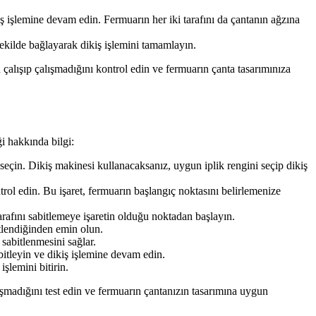
kiş işlemine devam edin. Fermuarın her iki tarafını da çantanın ağzına
 şekilde bağlayarak dikiş işlemini tamamlayın.
 çalışıp çalışmadığını kontrol edin ve fermuarın çanta tasarımınıza
ği hakkında bilgi:
eçin. Dikiş makinesi kullanacaksanız, uygun iplik rengini seçip dikiş
rol edin. Bu işaret, fermuarın başlangıç noktasını belirlemenize
arafını sabitlemeye işaretin olduğu noktadan başlayın.
tlendiğinden emin olun.
sabitlenmesini sağlar.
bitleyin ve dikiş işlemine devam edin.
şlemini bitirin.
ışmadığını test edin ve fermuarın çantanızın tasarımına uygun