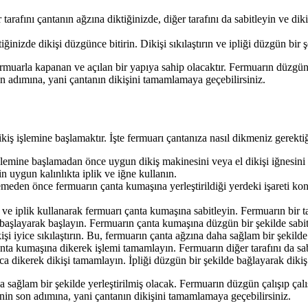
tarafını çantanın ağzına diktiğinizde, diğer tarafını da sabitleyin ve di
iğinizde dikişi düzgünce bitirin. Dikişi sıkılaştırın ve ipliği düzgün bir
fermuarla kapanan ve açılan bir yapıya sahip olacaktır. Fermuarın düzgün
n adımına, yani çantanın dikişini tamamlamaya geçebilirsiniz.
ikiş işlemine başlamaktır. İşte fermuarı çantanıza nasıl dikmeniz gerekti
lemine başlamadan önce uygun dikiş makinesini veya el dikişi iğnesini s
çin uygun kalınlıkta iplik ve iğne kullanın.
meden önce fermuarın çanta kumaşına yerleştirildiği yerdeki işareti kont
ve iplik kullanarak fermuarı çanta kumaşına sabitleyin. Fermuarın bir t
 başlayarak başlayın. Fermuarın çanta kumaşına düzgün bir şekilde sabi
 iyice sıkılaştırın. Bu, fermuarın çanta ağzına daha sağlam bir şekilde 
anta kumaşına dikerek işlemi tamamlayın. Fermuarın diğer tarafını da sa
a dikerek dikişi tamamlayın. İpliği düzgün bir şekilde bağlayarak dikiş i
a sağlam bir şekilde yerleştirilmiş olacak. Fermuarın düzgün çalışıp çal
in son adımına, yani çantanın dikişini tamamlamaya geçebilirsiniz.