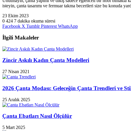
Unutmayın, çanta yapımı ve dikiş sadece eğlenceli bir hobi olmakla kal
isteyin, çanta tasarımı ve fermuar takma becerileri size bu konuda yardı
23 Ekim 2023
0
424
7 dakika okuma süresi
Facebook
X
Tumblr
Pinterest
WhatsApp
İlgili Makaleler
Zincir Askılı Kadın Çanta Modelleri
27 Nisan 2021
2026 Çanta Modası: Geleceğin Çanta Trendleri ve Sti
25 Aralık 2025
Çanta Ebatları Nasıl Ölçülür
5 Mart 2025