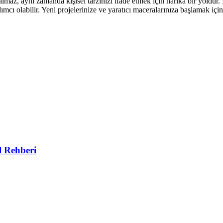
maz, aynı zamanda kişisel tarzınızı ifade etmek için harika bir yoldur.
mcı olabilir. Yeni projelerinize ve yaratıcı maceralarınıza başlamak için
l Rehberi