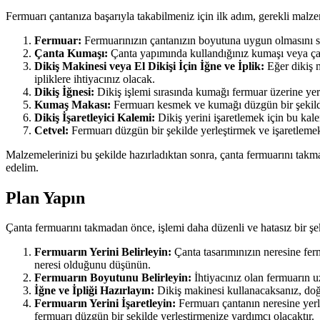
Fermuarı çantanıza başarıyla takabilmeniz için ilk adım, gerekli malz
Fermuar:
Fermuarınızın çantanızın boyutuna uygun olmasını sa
Çanta Kumaşı:
Çanta yapımında kullandığınız kumaşı veya çan
Dikiş Makinesi veya El Dikişi İçin İğne ve İplik:
Eğer dikiş m
ipliklere ihtiyacınız olacak.
Dikiş İğnesi:
Dikiş işlemi sırasında kumağı fermuar üzerine yerl
Kumaş Makası:
Fermuarı kesmek ve kumağı düzgün bir şekilde
Dikiş İşaretleyici Kalemi:
Dikiş yerini işaretlemek için bu kale
Cetvel:
Fermuarı düzgün bir şekilde yerleştirmek ve işaretlemek 
Malzemelerinizi bu şekilde hazırladıktan sonra, çanta fermuarını takm
edelim.
Plan Yapın
Çanta fermuarını takmadan önce, işlemi daha düzenli ve hatasız bir şe
Fermuarın Yerini Belirleyin:
Çanta tasarımınızın neresine ferm
neresi olduğunu düşünün.
Fermuarın Boyutunu Belirleyin:
İhtiyacınız olan fermuarın 
İğne ve İpliği Hazırlayın:
Dikiş makinesi kullanacaksanız, doğru
Fermuarın Yerini İşaretleyin:
Fermuarı çantanın neresine yerle
fermuarı düzgün bir şekilde yerleştirmenize yardımcı olacaktır.