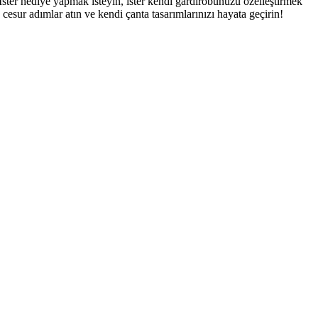
 İster hediye yapmak isteyin, ister kendi gardırobunuzu özelleştirmek
 cesur adımlar atın ve kendi çanta tasarımlarınızı hayata geçirin!