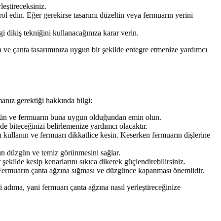
eştireceksiniz.
ol edin. Eğer gerekirse tasarımı düzeltin veya fermuarın yerini
dikiş tekniğini kullanacağınıza karar verin.
a ve çanta tasarımınıza uygun bir şekilde entegre etmenize yardımcı
anız gerektiği hakkında bilgi:
lçün ve fermuarın buna uygun olduğundan emin olun.
e biteceğinizi belirlemenize yardımcı olacaktır.
 kullanın ve fermuarı dikkatlice kesin. Keserken fermuarın dişlerine
rın düzgün ve temiz görünmesini sağlar.
kilde kesip kenarlarını sıkıca dikerek güçlendirebilirsiniz.
 Fermuarın çanta ağzına sığması ve düzgünce kapanması önemlidir.
adıma, yani fermuarı çanta ağzına nasıl yerleştireceğinize