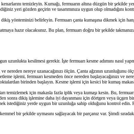
enarlarını temizleyin. Kumağı, fermuarın altına düzgün bir şekilde yerl
diğiniz yeri gözden geçirin ve tasarımınıza uygun olup olmadığını kontr
ikiş yönteminizi belirleyin. Fermuarı çanta kumaşına dikmek için hangi 
şlatmaya hazır olacaksınız. Bu plan, fermuarı doğru bir şekilde takmanız
un uzunlukta kesilmesi gerekir. İşte fermuarı kesme adımını nasıl yapm
izi ve nereden nereye uzanacağınızı ölçün. Çanta ağzının uzunluğunu ö
retleme işlemi, fermuarı kesmeden önce nereden başlayacağınızı ve nered
ktalardan birinden başlayın. Kesme işlemi için kesici bir kumaş makası
ları temizlemek için makasla fazla iplik veya kumaşı kesin. Bu, fermua
n sonra dikiş işlemine daha iyi dayanması için dörtgen veya üçgen bir şe
mek istediğiniz yerde uygun bir uzunluğa sahip olduğunu kontrol edin.
mmel bir şekilde uymasını sağlayacak bir parçanız var. Şimdi sıradaki 