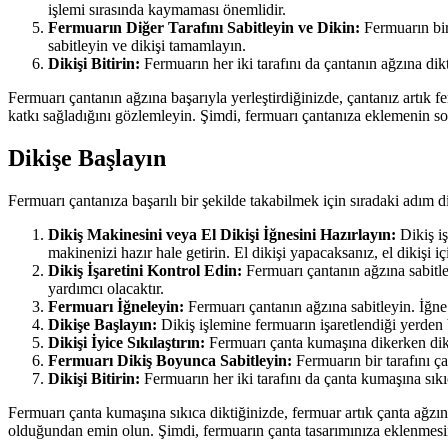
işlemi sırasında kaymaması önemlidir.
Fermuarın Diğer Tarafını Sabitleyin ve Dikin:
Fermuarın bir 
sabitleyin ve dikişi tamamlayın.
Dikişi Bitirin:
Fermuarın her iki tarafını da çantanın ağzına dikt
Fermuarı çantanın ağzına başarıyla yerleştirdiğinizde, çantanız artık 
katkı sağladığını gözlemleyin. Şimdi, fermuarı çantanıza eklemenin so
Dikişe Başlayın
Fermuarı çantanıza başarılı bir şekilde takabilmek için sıradaki adım d
Dikiş Makinesini veya El Dikişi İğnesini Hazırlayın:
Dikiş iş
makinenizi hazır hale getirin. El dikişi yapacaksanız, el dikişi i
Dikiş İşaretini Kontrol Edin:
Fermuarı çantanın ağzına sabitle
yardımcı olacaktır.
Fermuarı İğneleyin:
Fermuarı çantanın ağzına sabitleyin. İğne 
Dikişe Başlayın:
Dikiş işlemine fermuarın işaretlendiği yerden
Dikişi İyice Sıkılaştırın:
Fermuarı çanta kumaşına dikerken dikişi
Fermuarı Dikiş Boyunca Sabitleyin:
Fermuarın bir tarafını ç
Dikişi Bitirin:
Fermuarın her iki tarafını da çanta kumaşına sıkıc
Fermuarı çanta kumaşına sıkıca diktiğinizde, fermuar artık çanta ağzın
olduğundan emin olun. Şimdi, fermuarın çanta tasarımınıza eklenmesin