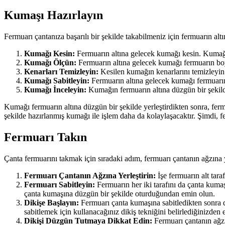
Kumaşı Hazırlayın
Fermuarı çantanıza başarılı bir şekilde takabilmeniz için fermuarın al
Kumağı Kesin:
Fermuarın altına gelecek kumağı kesin. Kumağı f
Kumağı Ölçün:
Fermuarın altına gelecek kumağı fermuarın bo
Kenarları Temizleyin:
Kesilen kumağın kenarlarını temizleyin.
Kumağı Sabitleyin:
Fermuarın altına gelecek kumağı fermuarın 
Kumağı İnceleyin:
Kumağın fermuarın altına düzgün bir şekilde
Kumağı fermuarın altına düzgün bir şekilde yerleştirdikten sonra, ferm
şekilde hazırlanmış kumağı ile işlem daha da kolaylaşacaktır. Şimdi, f
Fermuarı Takın
Çanta fermuarını takmak için sıradaki adım, fermuarı çantanın ağzına ye
Fermuarı Çantanın Ağzına Yerleştirin:
İşe fermuarın alt tara
Fermuarı Sabitleyin:
Fermuarın her iki tarafını da çanta kumaş
çanta kumaşına düzgün bir şekilde oturduğundan emin olun.
Dikişe Başlayın:
Fermuarı çanta kumaşına sabitledikten sonra d
sabitlemek için kullanacağınız dikiş tekniğini belirlediğinizden
Dikişi Düzgün Tutmaya Dikkat Edin:
Fermuarı çantanın ağzı