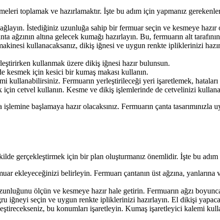
emeleri toplamak ve hazırlamaktır. İşte bu adım için yapmanız gerekenler
ğlayın. İstediğiniz uzunluğa sahip bir fermuar seçin ve kesmeye hazır 
ta ağzının altına gelecek kumağı hazırlayın. Bu, fermuarın alt tarafın
akinesi kullanacaksanız, dikiş iğnesi ve uygun renkte ipliklerinizi hazırl
eştirirken kullanmak üzere dikiş iğnesi hazır bulunsun.
 kesmek için kesici bir kumaş makası kullanın.
mi kullanabilirsiniz. Fermuarın yerleştirileceği yeri işaretlemek, hatalar
için cetvel kullanın. Kesme ve dikiş işlemlerinde de cetvelinizi kullanab
a işlemine başlamaya hazır olacaksınız. Fermuarın çanta tasarımınızla u
kilde gerçekleştirmek için bir plan oluşturmanız önemlidir. İşte bu adım
uar ekleyeceğinizi belirleyin. Fermuarı çantanın üst ağzına, yanlarına 
uzunluğunu ölçün ve kesmeye hazır hale getirin. Fermuarın ağzı boyunc
 iğneyi seçin ve uygun renkte ipliklerinizi hazırlayın. El dikişi yapacaks
ştirecekseniz, bu konumları işaretleyin. Kumaş işaretleyici kalemi kullana