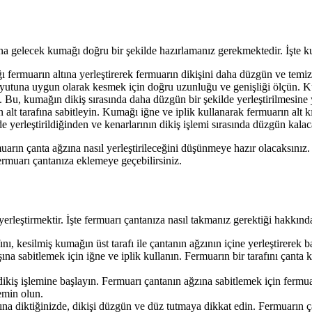
tına gelecek kumağı doğru bir şekilde hazırlamanız gerekmektedir. İşte 
ermuarın altına yerleştirerek fermuarın dikişini daha düzgün ve temiz 
yutuna uygun olarak kesmek için doğru uzunluğu ve genişliği ölçün. K
 Bu, kumağın dikiş sırasında daha düzgün bir şekilde yerleştirilmesine 
alt tarafına sabitleyin. Kumağı iğne ve iplik kullanarak fermuarın alt 
 yerleştirildiğinden ve kenarlarının dikiş işlemi sırasında düzgün kala
uarın çanta ağzına nasıl yerleştirileceğini düşünmeye hazır olacaksınız
ermuarı çantanıza eklemeye geçebilirsiniz.
rleştirmektir. İşte fermuarı çantanıza nasıl takmanız gerektiği hakkında
fını, kesilmiş kumağın üst tarafı ile çantanın ağzının içine yerleştirerek 
ına sabitlemek için iğne ve iplik kullanın. Fermuarın bir tarafını çanta
ikiş işlemine başlayın. Fermuarı çantanın ağzına sabitlemek için fermua
 emin olun.
na diktiğinizde, dikişi düzgün ve düz tutmaya dikkat edin. Fermuarın ça