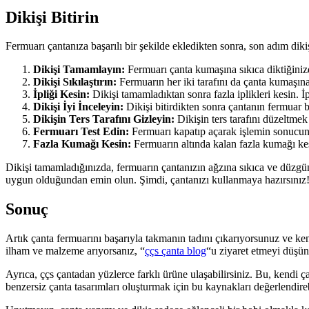
Dikişi Bitirin
Fermuarı çantanıza başarılı bir şekilde ekledikten sonra, son adım diki
Dikişi Tamamlayın:
Fermuarı çanta kumaşına sıkıca diktiğiniz
Dikişi Sıkılaştırın:
Fermuarın her iki tarafını da çanta kumaşına d
İpliği Kesin:
Dikişi tamamladıktan sonra fazla iplikleri kesin. İ
Dikişi İyi İnceleyin:
Dikişi bitirdikten sonra çantanın fermuar 
Dikişin Ters Tarafını Gizleyin:
Dikişin ters tarafını düzeltmek
Fermuarı Test Edin:
Fermuarı kapatıp açarak işlemin sonucunu 
Fazla Kumağı Kesin:
Fermuarın altında kalan fazla kumağı ke
Dikişi tamamladığınızda, fermuarın çantanızın ağzına sıkıca ve düzgün
uygun olduğundan emin olun. Şimdi, çantanızı kullanmaya hazırsınız
Sonuç
Artık çanta fermuarını başarıyla takmanın tadını çıkarıyorsunuz ve ken
ilham ve malzeme arıyorsanız, “
ççs çanta blog
“u ziyaret etmeyi düşüne
Ayrıca, ççs çantadan yüzlerce farklı ürüne ulaşabilirsiniz. Bu, kendi ça
benzersiz çanta tasarımları oluşturmak için bu kaynakları değerlendireb