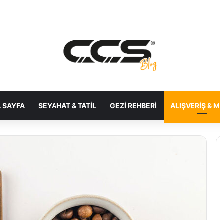
 SAYFA
SEYAHAT & TATIL
GEZI REHBERI
ALIŞVERIŞ & 