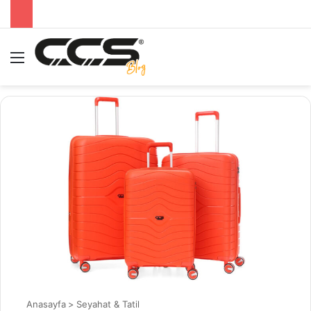
Menü
A
Anasayfa
>
Seyahat & Tatil