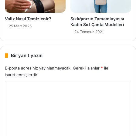
Valiz Nasıl Temizlenir?
Şıklığınızın Tamamlayıcısı
Kadın Sırt Çanta Modelleri
25 Mart 2025
24 Temmuz 2021
Bir yanıt yazın
E-posta adresiniz yayınlanmayacak.
Gerekli alanlar
*
ile
işaretlenmişlerdir
Y
o
r
u
m
*