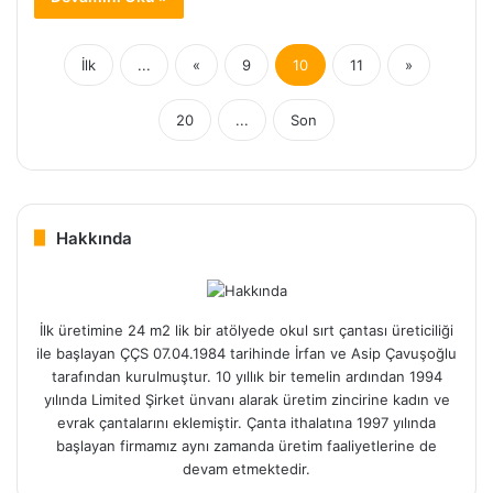
İlk
...
«
9
10
11
»
20
...
Son
Hakkında
İlk üretimine 24 m2 lik bir atölyede okul sırt çantası üreticiliği
ile başlayan ÇÇS 07.04.1984 tarihinde İrfan ve Asip Çavuşoğlu
tarafından kurulmuştur. 10 yıllık bir temelin ardından 1994
yılında Limited Şirket ünvanı alarak üretim zincirine kadın ve
evrak çantalarını eklemiştir. Çanta ithalatına 1997 yılında
başlayan firmamız aynı zamanda üretim faaliyetlerine de
devam etmektedir.