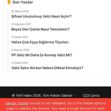
Son Yazılar
25 Mayıs 2022
Şifresi Unutulmuş Valiz Nasıl Açılır?
10 Ağustos 2021
Beyaz Deri Çanta Nasıl Temizlenir?
16 Şubat 2021
Valize Çok Eşya Sığdırma Tüyoları
3 Haziran 2024
PP Valiz Mi Daha İyi Kumaş Valiz Mi?
16 Şubat 2021
Valiz Satın Alırken Nelere Dikkat Etmeliyiz?
© Telif Hakkı 2026, Tüm Hakları Saklıdır -
ÇÇS Çanta
Jannah Theme
License is not validated, Go to the theme options
Facebook
X
Pinterest
YouTube
Instagram
page to validate the license, You need a single license for each