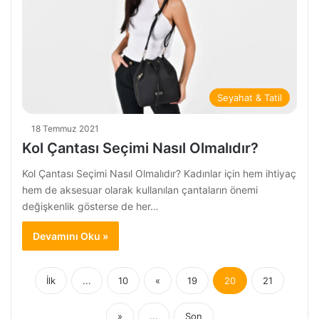
Seyahat & Tatil
18 Temmuz 2021
Kol Çantası Seçimi Nasıl Olmalıdır?
Kol Çantası Seçimi Nasıl Olmalıdır? Kadınlar için hem ihtiyaç
hem de aksesuar olarak kullanılan çantaların önemi
değişkenlik gösterse de her…
Devamını Oku »
İlk
...
10
«
19
20
21
»
...
Son